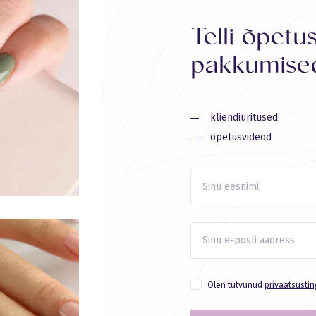
Telli õpetu
pakkumised
kliendiüritused
õpetusvideod
Olen tutvunud
privaatsusti