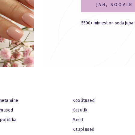
JAH, SOOVIN
5500+ inimest on seda juba 
metamine
Koolitused
imused
Kasulik
poliitika
Meist
Kauplused