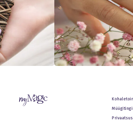
Kohaletoi
Müügiting
Privaatsus