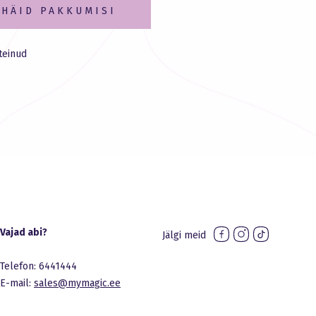
 HÄID PAKKUMISI
teinud
Vajad abi?
Jälgi meid
Telefon: 6441444
E-mail:
sales@mymagic.ee