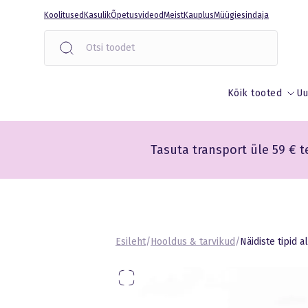
Liigu
Koolitused
Kasulik
Õpetusvideod
Meist
Kauplus
Müügiesindaja
sisu
juurde
Kõik tooted
Uu
Tasuta transport üle 59 € t
Esileht
/
Hooldus & tarvikud
/
Näidiste tipid a