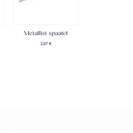
Metallist spaatel
2,07
€