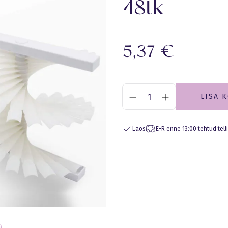
48tk
5,37
€
LISA 
Laos
E-R enne 13:00 tehtud tel