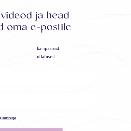
svideod ja head
 oma e-postile
kampaaniad
üllatused
ngimustega