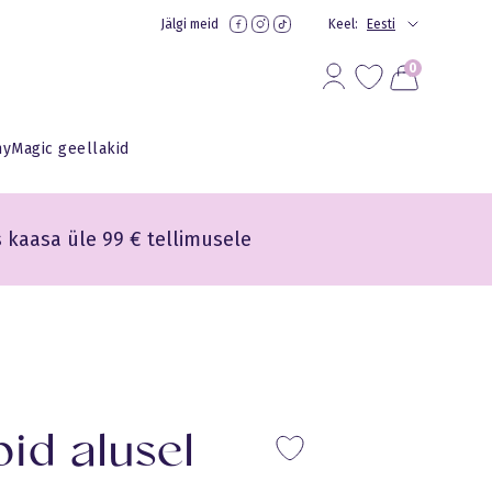
Jälgi meid
Keel:
Eesti
0
yMagic geellakid
s kaasa üle 99 € tellimusele
pid alusel
Lisa lem