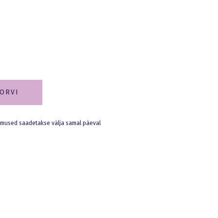
KORVI
limused saadetakse välja samal päeval