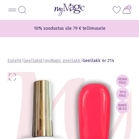
Liigu
myMagic
0
sisu
juurde
Tasuta transport üle 59 € tellimusele
10% soodustus üle 79 € tellimusele
Esileht
/
Geellakid
/
myMagic geellakk
/
Geellakk nr 214
HEMA
FREE
TPO
FREE
MADE
IN EU