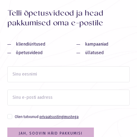
Telli õpetusvideod ja head
pakkumised oma e-postile
kliendiüritused
kampaaniad
õpetusvideod
üllatused
Olen tutvunud
privaatsustingimustega
JAH, SOOVIN HÄID PAKKUMISI