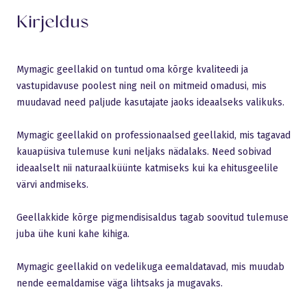
Kirjeldus
Mymagic geellakid on tuntud oma kõrge kvaliteedi ja
vastupidavuse poolest ning neil on mitmeid omadusi, mis
muudavad need paljude kasutajate jaoks ideaalseks valikuks.
Mymagic geellakid on professionaalsed geellakid, mis tagavad
kauapüsiva tulemuse kuni neljaks nädalaks. Need sobivad
ideaalselt nii naturaalküünte katmiseks kui ka ehitusgeelile
värvi andmiseks.
Geellakkide kõrge pigmendisisaldus tagab soovitud tulemuse
juba ühe kuni kahe kihiga.
Mymagic geellakid on vedelikuga eemaldatavad, mis muudab
nende eemaldamise väga lihtsaks ja mugavaks.