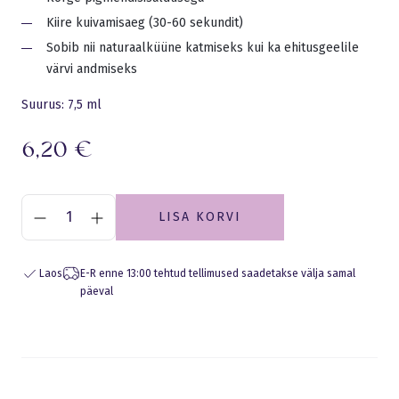
Kiire kuivamisaeg (30-60 sekundit)
Sobib nii naturaalküüne katmiseks kui ka ehitusgeelile
värvi andmiseks
Suurus: 7,5 ml
6,20
€
LISA KORVI
Laos
E-R enne 13:00 tehtud tellimused saadetakse välja samal
päeval
Eraldusjoon