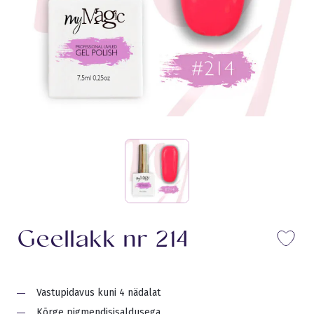
Geellakk nr 214
Li
Vastupidavus kuni 4 nädalat
Kõrge pigmendisisaldusega