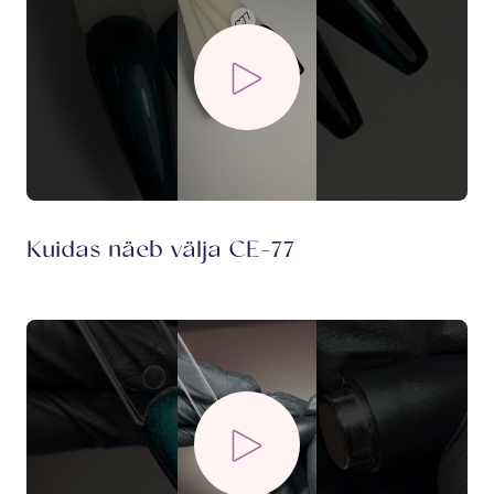
Kuidas näeb välja CE-77