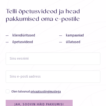
Telli õpetusvideod ja head
pakkumised oma e-postile
kliendiüritused
kampaaniad
õpetusvideod
üllatused
Olen tutvunud
privaatsustingimustega
JAH, SOOVIN HÄID PAKKUMISI