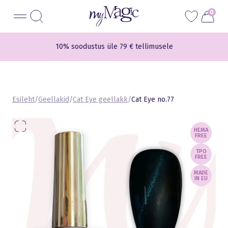
Liigu
myMagic
0
sisu
juurde
10% soodustus üle 79 € tellimusele
Esileht
/
Geellakid
/
Cat Eye geellakk
/
Cat Eye no.77
HEMA
FREE
TPO
FREE
MADE
IN EU