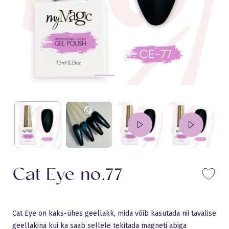
Cat Eye no.77
Li
Cat Eye on kaks-ühes geellakk, mida võib kasutada nii tavalise
geellakina kui ka saab sellele tekitada magneti abiga