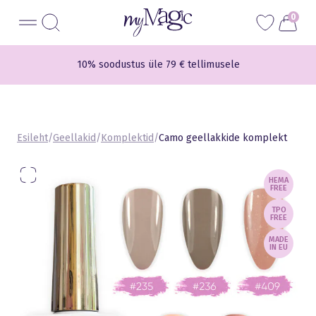
Liigu
myMagic
0
sisu
juurde
10% soodustus üle 79 € tellimusele
Esileht
/
Geellakid
/
Komplektid
/
Camo geellakkide komplekt
HEMA
FREE
TPO
FREE
MADE
IN EU