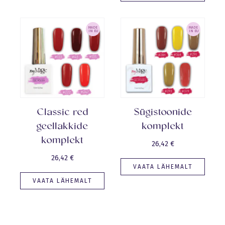
MADE
MADE
IN EU
IN EU
Classic red
Sügistoonide
geellakkide
komplekt
komplekt
26,42
€
26,42
€
VAATA LÄHEMALT
VAATA LÄHEMALT