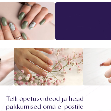
Telli õpetusvideod ja head
pakkumised oma e-postile