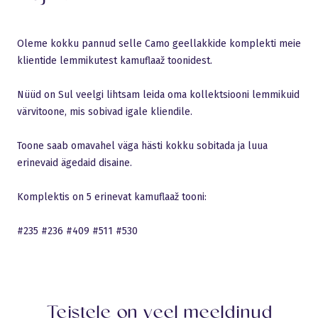
Oleme kokku pannud selle Camo geellakkide komplekti meie
klientide lemmikutest kamuflaaž toonidest.
Nüüd on Sul veelgi lihtsam leida oma kollektsiooni lemmikuid
värvitoone, mis sobivad igale kliendile.
Toone saab omavahel väga hästi kokku sobitada ja luua
erinevaid ägedaid disaine.
Komplektis on 5 erinevat kamuflaaž tooni:
#235 #236 #409 #511 #530
Teistele on veel meeldinud