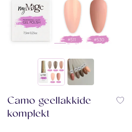
Camo geellakkide
Li
komplekt