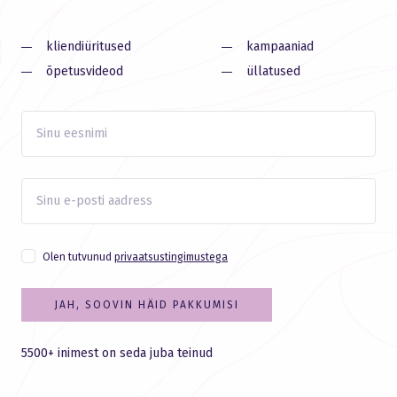
kliendiüritused
kampaaniad
õpetusvideod
üllatused
Olen tutvunud
privaatsustingimustega
JAH, SOOVIN HÄID PAKKUMISI
5500+ inimest on seda juba teinud