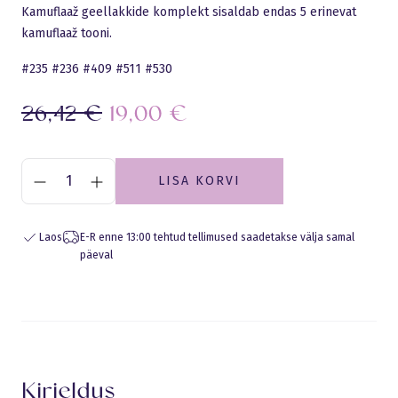
Kamuflaaž geellakkide komplekt sisaldab endas 5 erinevat
kamuflaaž tooni.
#235 #236 #409 #511 #530
Algne
Current
26,42
€
19,00
€
hind
price
oli:
is:
LISA KORVI
26,42 €.
19,00 €.
Laos
E-R enne 13:00 tehtud tellimused saadetakse välja samal
päeval
Eraldusjoon
Kirjeldus