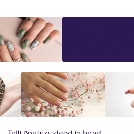
Telli õpetusvideod ja head