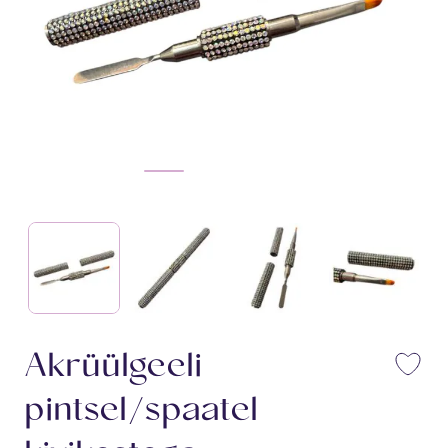
Akrüülgeeli
Li
pintsel/spaatel