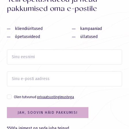
pakkumised oma e-postile
kliendiüritused
kampaaniad
õpetusvideod
üllatused
Olen tutvunud
privaatsustingimustega
JAH, SOOVIN HÄID PAKKUMISI
5500+ inimest on seda juba teinud