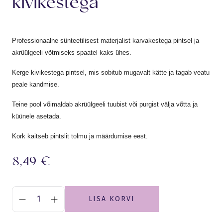
kivikestega
Professionaalne sünteetilisest materjalist karvakestega pintsel ja
akrüülgeeli võtmiseks spaatel kaks ühes.
Kerge kivikestega pintsel, mis sobitub mugavalt kätte ja tagab veatu
peale kandmise.
Teine pool võimaldab akrüülgeeli tuubist või purgist välja võtta ja
küünele asetada.
Kork kaitseb pintslit tolmu ja määrdumise eest.
8,49
€
LISA KORVI