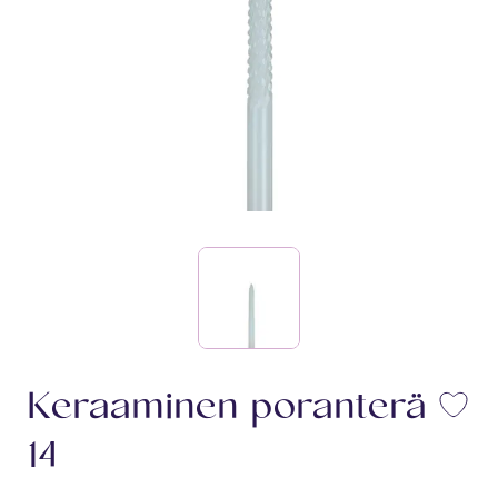
Keraaminen poranterä
Li
14