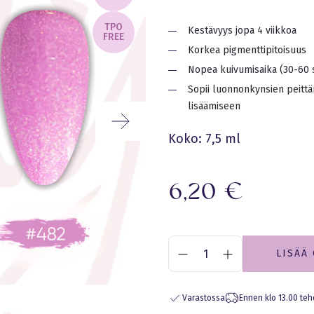
TPO
Kestävyys jopa 4 viikkoa
FREE
Korkea pigmenttipitoisuus
Nopea kuivumisaika (30-60 
Sopii luonnonkynsien peitt
lisäämiseen
Koko: 7,5 ml
6,20
€
LISÄÄ
Varastossa
Ennen klo 13.00 teh