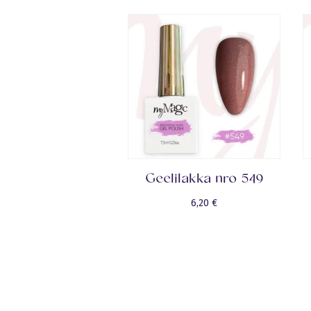
Geelilakka nro 549
6,20
€