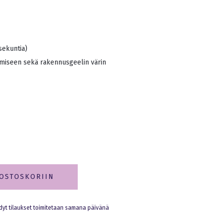
sekuntia)
ämiseen sekä rakennusgeelin värin
 OSTOSKORIIN
dyt tilaukset toimitetaan samana päivänä