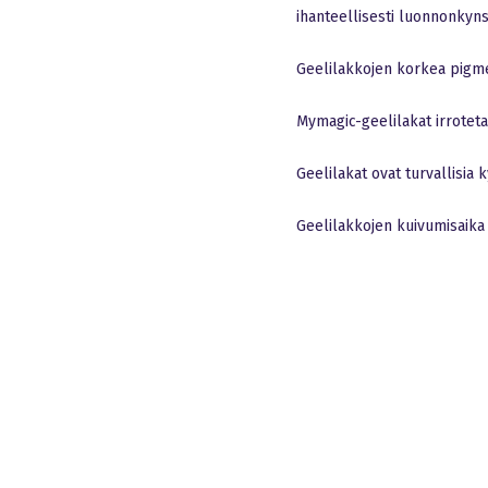
ihanteellisesti luonnonkyn
Geelilakkojen korkea pigme
Mymagic-geelilakat irroteta
Geelilakat ovat turvallisia 
Geelilakkojen kuivumisaika