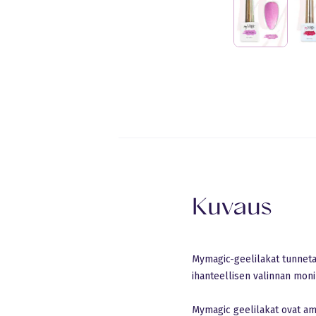
Eraldusjoon
Kuvaus
Mymagic-geelilakat tunnetaan
ihanteellisen valinnan monil
Mymagic geelilakat ovat amma