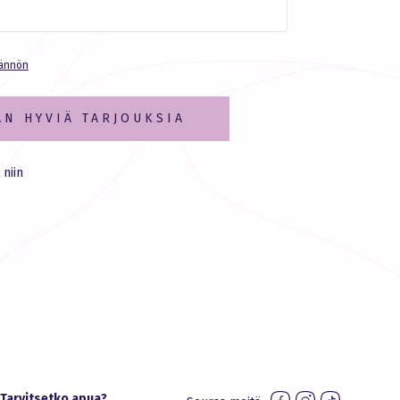
tännön
AN HYVIÄ TARJOUKSIA
 niin
Tarvitsetko apua?