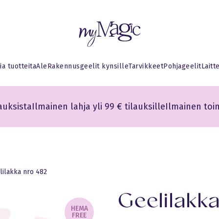
myMagic
ia tuotteita
Ale
Rakennusgeelit kynsille
Tarvikkeet
Pohjageelit
Laitt
auksista
Ilmainen lahja yli 99 € tilauksille
Ilmainen toim
lilakka nro 482
Geelilakka
HEMA
FREE