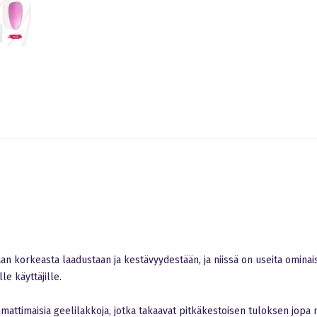
 korkeasta laadustaan ​​ja kestävyydestään, ja niissä on useita ominais
le käyttäjille.
ttimaisia ​​geelilakkoja, jotka takaavat pitkäkestoisen tuloksen jopa n