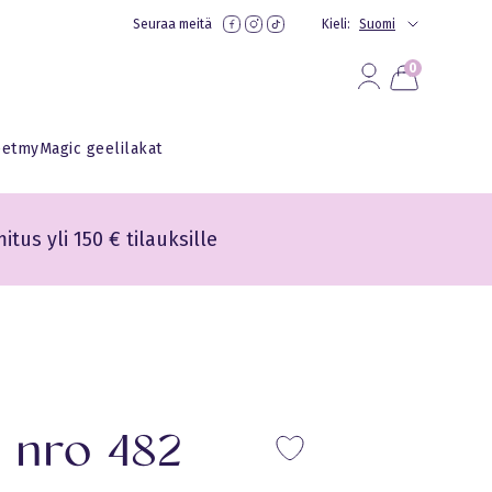
Seuraa meitä
Kieli:
Suomi
0
eet
myMagic geelilakat
itus yli 150 € tilauksille
 nro 482
Lisa lem