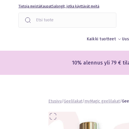
Liigu
Tietoja meistä
Kaupat
Salongit, jotka käyttävät meitä
sisu
juurde
Kaikki tuotteet
Uus
10% alennus yli 79 € til
Etusivu
/
Geelilakat
/
myMagic geelilakat
/
Gee