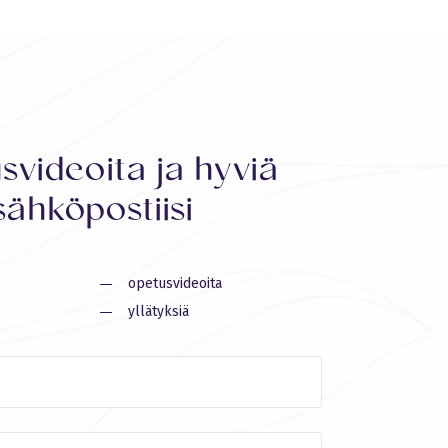
svideoita ja hyviä
sähköpostiisi
opetusvideoita
yllätyksiä