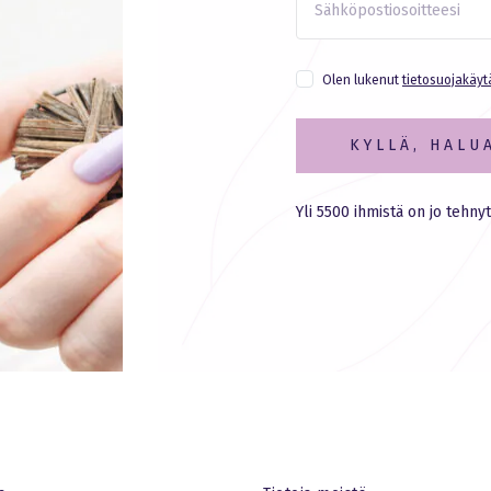
Olen lukenut
tietosuojakäy
KYLLÄ, HALU
Yli 5500 ihmistä on jo tehnyt