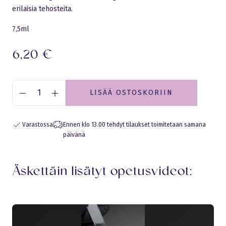
erilaisia ​​tehosteita.
7,5ml
6,20
€
LISÄÄ OSTOSKORIIN
Varastossa
Ennen klo 13.00 tehdyt tilaukset toimitetaan samana
päivänä
Äskettäin lisätyt opetusvideot: