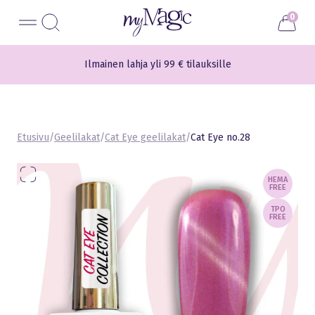
Liigu
myMagic
0
sisu
juurde
Ilmainen lahja yli 99 € tilauksille
Etusivu
/
Geelilakat
/
Cat Eye geelilakat
/
Cat Eye no.28
HEMA
FREE
TPO
FREE